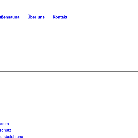
ußensauna
Über uns
Kontakt
essum
schutz
rufsbelehrung