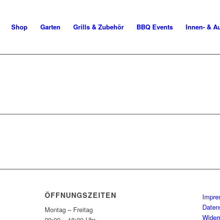
Shop
Garten
Grills & Zubehör
BBQ Events
Innen- & A
ÖFFNUNGSZEITEN
Impr
Daten
Montag – Freitag
Wider
09:00 – 18:00 Uhr